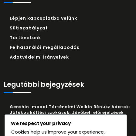
Lépjen kapcsolatba velünk
Sütiszabályzat
Történetünk
Felhasználói megállapodás
Adatvédelmi irányelvek
Legutóbbi bejegyzések
Genshin Impact Történelmi Welkin Bónusz Adatok:
Játékos költési szokások, Jövőbeli előrejelzések
We respect your privacy
Genshin Impact Primogem kódok: Regionális
Cookies help us improve your experience,
exkluzívok, Limitált kiadású termékek,