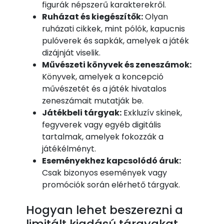
figurák népszerű karakterekről.
Ruházat és kiegészítők:
Olyan
ruházati cikkek, mint pólók, kapucnis
pulóverek és sapkák, amelyek a játék
dizájnját viselik.
Művészeti könyvek és zeneszámok:
Könyvek, amelyek a koncepció
művészetét és a játék hivatalos
zeneszámait mutatják be.
Játékbeli tárgyak:
Exkluzív skinek,
fegyverek vagy egyéb digitális
tartalmak, amelyek fokozzák a
játékélményt.
Eseményekhez kapcsolódó áruk:
Csak bizonyos események vagy
promóciók során elérhető tárgyak.
Hogyan lehet beszerezni a
limitált kiadású tárgyakat