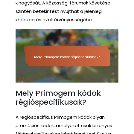
kihagyását. A közösségi fórumok követése
szintén betekintést nyújthat a jelenlegi
kódokba és azok érvényességébe.
Mely Primogem kódok
régióspecifikusak?
A régióspecifikus Primogem kódok olyan
promóciós kódok, amelyeket csak bizonyos
földrajzi területeken lehet beváltani. Ezek a