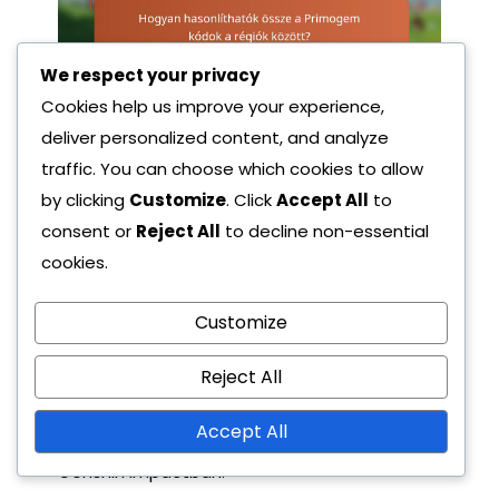
We respect your privacy
Cookies help us improve your experience,
deliver personalized content, and analyze
Hogyan hasonlíthatók
traffic. You can choose which cookies to allow
össze a Primogem kódok a
by clicking
Customize
. Click
Accept All
to
régiók között?
consent or
Reject All
to decline non-essential
cookies.
A Primogem kódok jelentősen eltérhetnek a
régiók között, egyes kódok kizárólagosak
Customize
bizonyos területeken, míg mások
Reject All
eseményekhez vagy árukhoz kapcsolódnak. E
különbségek megértése segíthet a
Accept All
játékosoknak maximalizálni jutalmaikat a
Genshin Impactban.