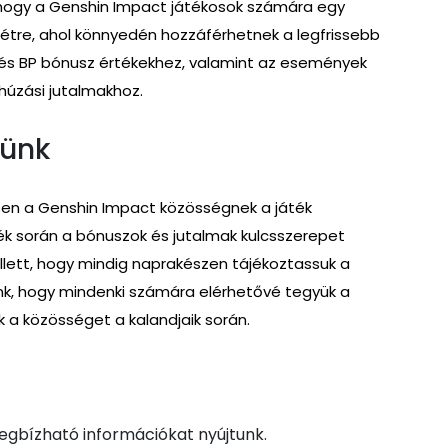
, hogy a Genshin Impact játékosok számára egy
tre, ahol könnyedén hozzáférhetnek a legfrissebb
 és BP bónusz értékekhez, valamint az események
úzási jutalmakhoz.
tünk
ítsen a Genshin Impact közösségnek a játék
ék során a bónuszok és jutalmak kulcsszerepet
llett, hogy mindig naprakészen tájékoztassuk a
unk, hogy mindenki számára elérhetővé tegyük a
 a közösséget a kalandjaik során.
egbízható információkat nyújtunk.