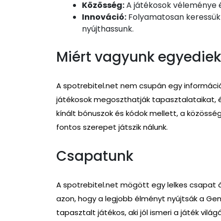
Közösség:
A játékosok véleménye é
Innováció:
Folyamatosan keressük a
nyújthassunk.
Miért vagyunk egyediek
A spotrebitel.net nem csupán egy információ
játékosok megoszthatják tapasztalataikat, és
kínált bónuszok és kódok mellett, a közösségi
fontos szerepet játszik nálunk.
Csapatunk
A spotrebitel.net mögött egy lelkes csapat á
azon, hogy a legjobb élményt nyújtsák a Ge
tapasztalt játékos, aki jól ismeri a játék vilá