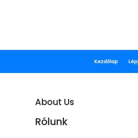
Skip
to
content
Kezdőlap
Lép
About Us
Rólunk