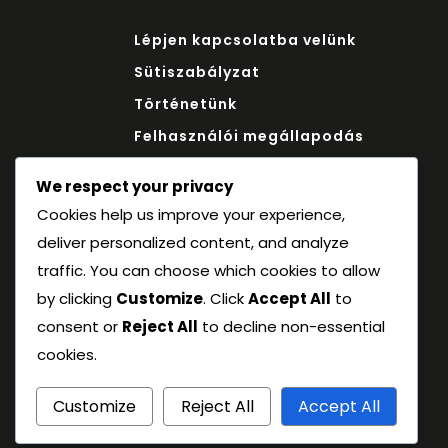
Lépjen kapcsolatba velünk
Sütiszabályzat
Történetünk
Felhasználói megállapodás
Adatvédelmi irányelvek
We respect your privacy
Cookies help us improve your experience,
deliver personalized content, and analyze
traffic. You can choose which cookies to allow
by clicking
Customize
. Click
Accept All
to
consent or
Reject All
to decline non-essential
cookies.
Customize
Reject All
Accept All