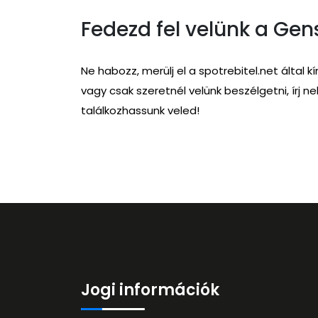
Fedezd fel velünk a Gen
Ne habozz, merülj el a spotrebitel.net által
vagy csak szeretnél velünk beszélgetni, írj n
találkozhassunk veled!
Jogi információk