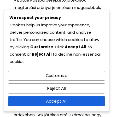
A Battle Passba befektető játékosok
megtartási arányai jelentősen magasabbak,
mint azoké, akik nem vásárolják meg. Ez arra
We respect your privacy
utal, hogy az exkluzív tartalom és jutalmak
Cookies help us improve your experience,
meggyőző okot teremtenek a játékosok
deliver personalized content, and analyze
számára, hogy folytassák a játékot és a
traffic. You can choose which cookies to allow
Genshin Impactba való befektetést.
by clicking
Customize
. Click
Accept All
to
consent or
Reject All
to decline non-essential
A játékosok költési
cookies.
szokásainak trendjei a Battle
Passokkal kapcsolatban
Customize
A legutóbbi trendek azt mutatják, hogy a
Reject All
játékosok egyre hajlandóbbak költeni a Battle
Passokra, gyakran értékes befektetésként
Accept All
tekintve azokat a fokozott játékmenet
érdekében. Sok játékos arról számol be, hogy