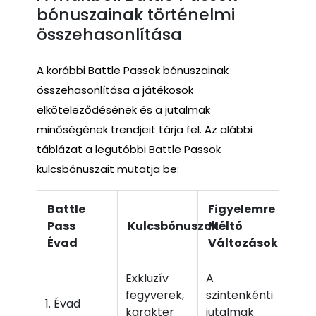
bónuszainak történelmi
összehasonlítása
A korábbi Battle Passok bónuszainak
összehasonlítása a játékosok
elköteleződésének és a jutalmak
minőségének trendjeit tárja fel. Az alábbi
táblázat a legutóbbi Battle Passok
kulcsbónuszait mutatja be:
Battle
Figyelemre
Pass
Kulcsbónuszok
Méltó
Évad
Változások
Exkluzív
A
fegyverek,
szintenkénti
1. Évad
karakter
jutalmak