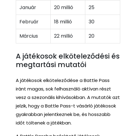
Január
20 millió
25
Február
18 millió
30
Március
22 millió
20
A játékosok elköteleződési és
megtartási mutatói
A játékosok elköteleződése a Battle Pass
iránt magas, sok felhasználó aktívan részt
vesz a szezonális kihívásokban. A mutatók azt
jelzik, hogy a Battle Pass-t vásárló játékosok
gyakrabban jelentkeznek be, és hosszabb
időt töltenek a játékban.