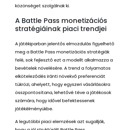
közönséget szolgálnak ki.
A Battle Pass monetizációs
stratégiáinak piaci trendjei
A játékiparban jelentős elmozdulás figyelhető
meg a Battle Pass monetizációs stratégiák
felé, sok fejlesztő ezt a modellt alkalmazza a
bevételek növelésére. A trend a folyamatos
elköteleződés iránti növekvő preferenciát
tükrözi, ahelyett, hogy egyszeri vásárlásokra
összpontosítana, lehetővé téve a játékosok
számára, hogy idővel befektessenek
játékélményükbe.
A legutóbbi piaci elemzések azt sugallják,
hogy a jól struktúrált Battle Pass