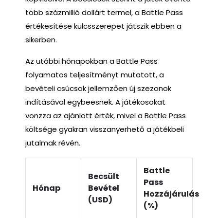
több százmillió dollárt termel, a Battle Pass
értékesítése kulcsszerepet játszik ebben a
sikerben.
Az utóbbi hónapokban a Battle Pass
folyamatos teljesítményt mutatott, a
bevételi csúcsok jellemzően új szezonok
indításával egybeesnek. A játékosokat
vonzza az ajánlott érték, mivel a Battle Pass
költsége gyakran visszanyerhető a játékbeli
jutalmak révén.
Battle
Becsült
Pass
Hónap
Bevétel
Hozzájárulás
(USD)
(%)