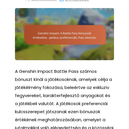
A Genshin Impact Battle Pass számos
bónuszt kínál a játékosoknak, amelyek célja a
játékélmény fokozása, beleértve az exkluzív
fegyvereket, karakterfejlesztő anyagokat és
a játékbeli valutát. A játékosok preferenciái
kulcsszerepet játszanak ezen bónuszok
értékének meghatározásában, amelyet a
jutalmakkal való elégedettség és a közösségi