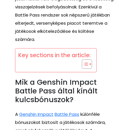
visszajelzések befolyásolnak. Ezenkívül a
Battle Pass rendszer sok népszerű játékban
elterjedt, versenyképes piacot teremtve a
játékosok elköteleződése és költése
számára.
Key sections in the article:
Mik a Genshin Impact
Battle Pass által kínált
kulcsbónuszok?
A
Genshin Impact
Battle Pass
különféle
bónuszokat biztosít a játékosok számára,