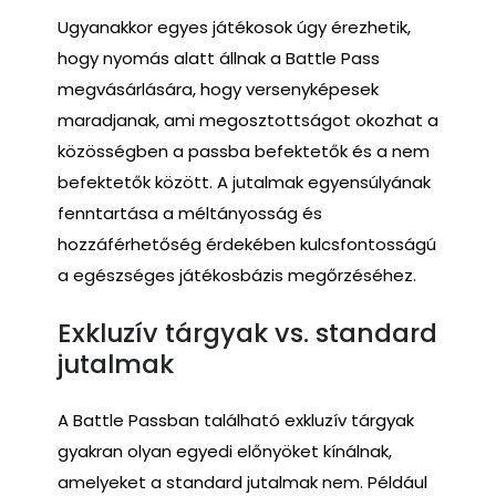
Ugyanakkor egyes játékosok úgy érezhetik,
hogy nyomás alatt állnak a Battle Pass
megvásárlására, hogy versenyképesek
maradjanak, ami megosztottságot okozhat a
közösségben a passba befektetők és a nem
befektetők között. A jutalmak egyensúlyának
fenntartása a méltányosság és
hozzáférhetőség érdekében kulcsfontosságú
a egészséges játékosbázis megőrzéséhez.
Exkluzív tárgyak vs. standard
jutalmak
A Battle Passban található exkluzív tárgyak
gyakran olyan egyedi előnyöket kínálnak,
amelyeket a standard jutalmak nem. Például