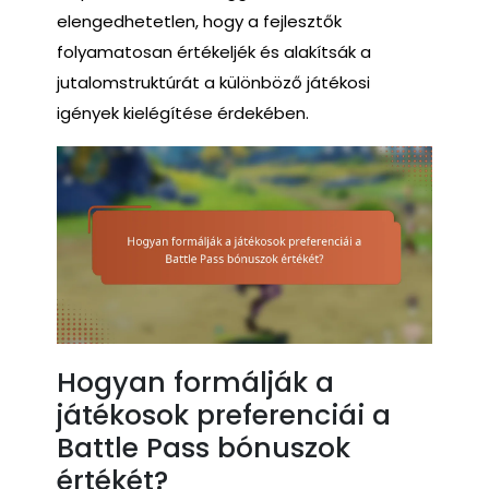
elengedhetetlen, hogy a fejlesztők
folyamatosan értékeljék és alakítsák a
jutalomstruktúrát a különböző játékosi
igények kielégítése érdekében.
Hogyan formálják a
játékosok preferenciái a
Battle Pass bónuszok
értékét?