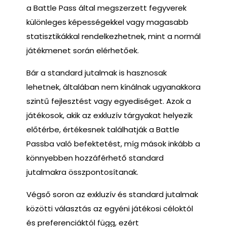
a Battle Pass által megszerzett fegyverek
különleges képességekkel vagy magasabb
statisztikákkal rendelkezhetnek, mint a normál
játékmenet során elérhetőek.
Bár a standard jutalmak is hasznosak
lehetnek, általában nem kínálnak ugyanakkora
szintű fejlesztést vagy egyediséget. Azok a
játékosok, akik az exkluzív tárgyakat helyezik
előtérbe, értékesnek találhatják a Battle
Passba való befektetést, míg mások inkább a
könnyebben hozzáférhető standard
jutalmakra összpontosítanak.
Végső soron az exkluzív és standard jutalmak
közötti választás az egyéni játékosi céloktól
és preferenciáktól függ, ezért