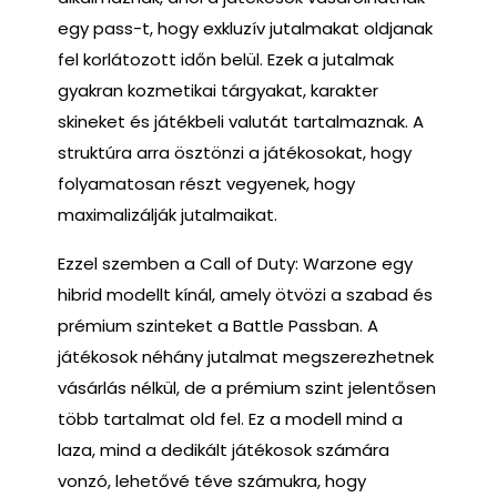
egy pass-t, hogy exkluzív jutalmakat oldjanak
fel korlátozott időn belül. Ezek a jutalmak
gyakran kozmetikai tárgyakat, karakter
skineket és játékbeli valutát tartalmaznak. A
struktúra arra ösztönzi a játékosokat, hogy
folyamatosan részt vegyenek, hogy
maximalizálják jutalmaikat.
Ezzel szemben a Call of Duty: Warzone egy
hibrid modellt kínál, amely ötvözi a szabad és
prémium szinteket a Battle Passban. A
játékosok néhány jutalmat megszerezhetnek
vásárlás nélkül, de a prémium szint jelentősen
több tartalmat old fel. Ez a modell mind a
laza, mind a dedikált játékosok számára
vonzó, lehetővé téve számukra, hogy