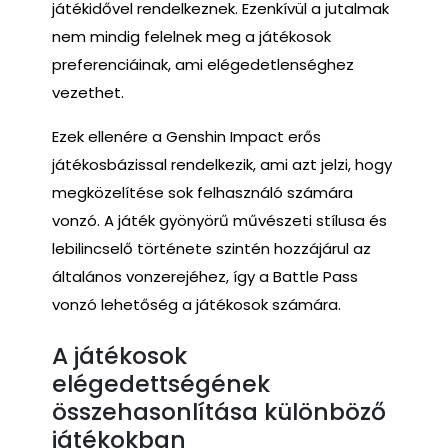
játékidővel rendelkeznek. Ezenkívül a jutalmak
nem mindig felelnek meg a játékosok
preferenciáinak, ami elégedetlenséghez
vezethet.
Ezek ellenére a Genshin Impact erős
játékosbázissal rendelkezik, ami azt jelzi, hogy
megközelítése sok felhasználó számára
vonzó. A játék gyönyörű művészeti stílusa és
lebilincselő története szintén hozzájárul az
általános vonzerejéhez, így a Battle Pass
vonzó lehetőség a játékosok számára.
A játékosok
elégedettségének
összehasonlítása különböző
játékokban