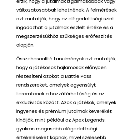
érzik, hogy a jutalmak izgalmasabbak vagy
változatosabbak lehetnének. A felmérések
azt mutatják, hogy az elégedettségi szint
ingadozhat a jutalmak észlelt értéke és a
megszerzésükhöz szükséges erőfeszítés
alapján.
Összehasonlító tanulmányok azt mutatják,
hogy a játékosok hajlamosak előnyben
részesíteni azokat a Battle Pass
rendszereket, amelyek egyensúlyt
teremtenek a hozzáférhetőség és az
exkluzivitás között. Azok a játékok, amelyek
ingyenes és prémium jutalmak keverékét
kínálják, mint például az Apex Legends,
gyakran magasabb elégedettségi
értékeléseket kapnak, mivel szélesebb