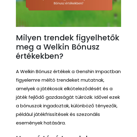
Milyen trendek figyelhetők
meg a Welkin Bónusz
értékekben?
A Welkin Bónusz értékek a Genshin Impactban
figyelemre méltó trendeket mutatnak,
amelyek a játékosok elköteleződését és a
játék fejlődő gazdaságát tükrözik. Idővel ezek
a bónuszok ingadoztak, különböző tényezők,
például játékfrissítések és szezonális
események hatására.