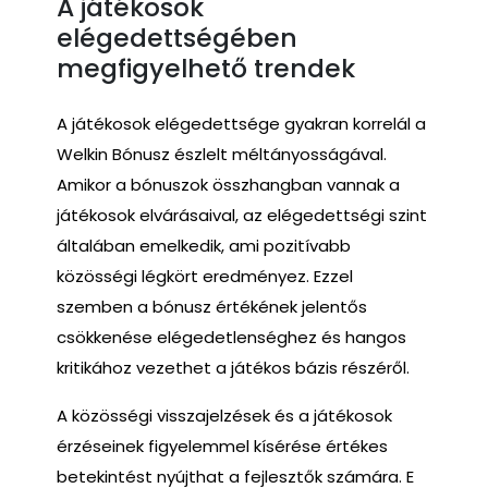
A játékosok
elégedettségében
megfigyelhető trendek
A játékosok elégedettsége gyakran korrelál a
Welkin Bónusz észlelt méltányosságával.
Amikor a bónuszok összhangban vannak a
játékosok elvárásaival, az elégedettségi szint
általában emelkedik, ami pozitívabb
közösségi légkört eredményez. Ezzel
szemben a bónusz értékének jelentős
csökkenése elégedetlenséghez és hangos
kritikához vezethet a játékos bázis részéről.
A közösségi visszajelzések és a játékosok
érzéseinek figyelemmel kísérése értékes
betekintést nyújthat a fejlesztők számára. E