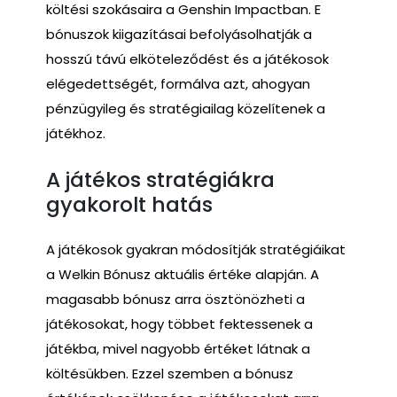
költési szokásaira a Genshin Impactban. E
bónuszok kiigazításai befolyásolhatják a
hosszú távú elköteleződést és a játékosok
elégedettségét, formálva azt, ahogyan
pénzügyileg és stratégiailag közelítenek a
játékhoz.
A játékos stratégiákra
gyakorolt hatás
A játékosok gyakran módosítják stratégiáikat
a Welkin Bónusz aktuális értéke alapján. A
magasabb bónusz arra ösztönözheti a
játékosokat, hogy többet fektessenek a
játékba, mivel nagyobb értéket látnak a
költésükben. Ezzel szemben a bónusz