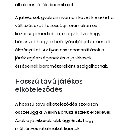
általános játék dinamikáját.
A játékosok gyakran nyomon követik ezeket a
változásokat közösségi fórumokon és
közösségi médiában, megvitatva, hogy a
bónuszok hogyan befolyásolják játékmeneti
élményüket. Az ilyen összehasonlítások a
játék egészségének és a játékosok
érzéseinek barométereként szolgálhatnak.
Hosszú távú játékos
elköteleződés
A hosszú távú elköteleződés szorosan
összefügg a Welkin Bónusz észlelt értékével.
Azok a játékosok, akik úgy érzik, hogy
méltányos jutalmakat kapnak