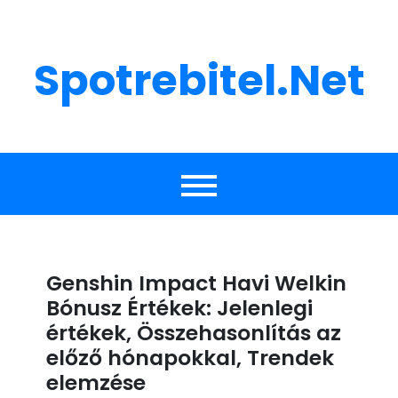
Skip
to
content
Spotrebitel.net
Genshin Impact Havi Welkin
Bónusz Értékek: Jelenlegi
értékek, Összehasonlítás az
előző hónapokkal, Trendek
elemzése