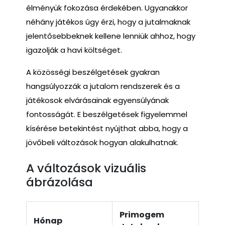
élményük fokozása érdekében. Ugyanakkor
néhány játékos úgy érzi, hogy a jutalmaknak
jelentősebbeknek kellene lenniük ahhoz, hogy
igazolják a havi költséget.
A közösségi beszélgetések gyakran
hangsúlyozzák a jutalom rendszerek és a
játékosok elvárásainak egyensúlyának
fontosságát. E beszélgetések figyelemmel
kísérése betekintést nyújthat abba, hogy a
jövőbeli változások hogyan alakulhatnak.
A változások vizuális
ábrázolása
Primogem
Hónap