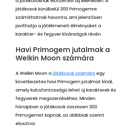
a játékosoknak előfizetési díj ellenében. A
játékosok körülbelül 300 Primogemre
számíthatnak havonta, ami jelentősen
javíthatja a játékmeneti élményüket a
karakter- és fegyver kívánságok révén.
Havi Primogem jutalmak a
Welkin Moon számára
A Welkin Moon a
játékosok számára
egy
következetes havi Primogem jutalmat kínál,
amely kulcsfontosságú lehet új karakterek és
fegyverek megszerzéséhez. Minden
hónapban a játékosok összesen 300
Primogemet kapnak, az alábbiak szerint
elosztva: