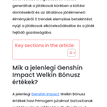
generáltak a játékosok körében a költési
döntéseikről és az általános játékmeneti
élményükről. E trendek elemzése betekintést
nyújt a játékosok elköteleződésébe és a játék
fejlődő gazdaságába.
Key sections in the article:
Mik a jelenlegi Genshin
Impact Welkin Bónusz
értékek?
A jelenlegi
Genshin Impact
Welkin Bónusz
értékek havi Primogem jutalmat biztosítanak