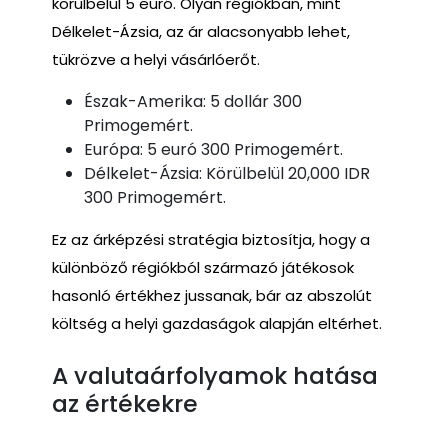
körülbelül 5 euró. Olyan régiókban, mint
Délkelet-Ázsia, az ár alacsonyabb lehet,
tükrözve a helyi vásárlóerőt.
Észak-Amerika: 5 dollár 300
Primogemért.
Európa: 5 euró 300 Primogemért.
Délkelet-Ázsia: Körülbelül 20,000 IDR
300 Primogemért.
Ez az árképzési stratégia biztosítja, hogy a
különböző régiókból származó játékosok
hasonló értékhez jussanak, bár az abszolút
költség a helyi gazdaságok alapján eltérhet.
A valutaárfolyamok hatása
az értékekre