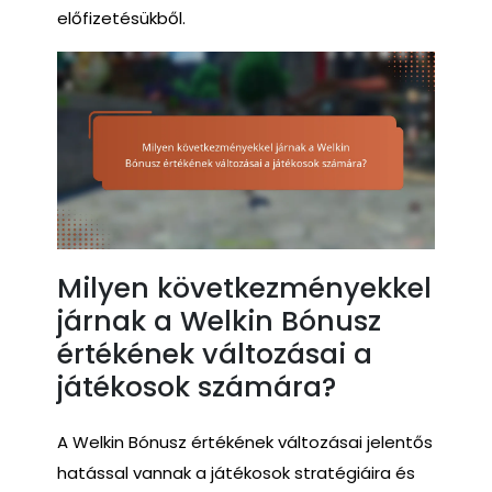
előfizetésükből.
Milyen következményekkel
járnak a Welkin Bónusz
értékének változásai a
játékosok számára?
A Welkin Bónusz értékének változásai jelentős
hatással vannak a játékosok stratégiáira és