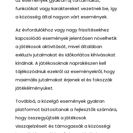
az események gyakran új tartalmakat,
funkciókat vagy karaktereket vezetnek be, így
a közösség által nagyon várt események.
Az évfordulókhoz vagy nagy frissítésekhez
kapcsolódó események jelentősen növelhetik
a játékosok aktivitását, mivel általában
exkluzív jutalmakat és időkorlátos kihívásokat
kínálnak. A játékosoknak naprakészen kell
tájékozódniuk ezekről az eseményekről, hogy
maximális jutalmakat érjenek el és fokozzák
játékélményüket.
Továbbá, a közelgő események gyakran
platformot biztosítanak a fejlesztők számára,
hogy összegyűjtsék a játékosok
visszajelzéseit és támogassák a közösségi