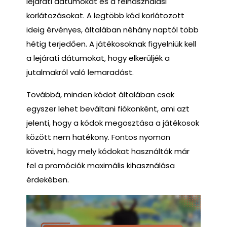
lejárati dátumokat és a felhasználási
korlátozásokat. A legtöbb kód korlátozott
ideig érvényes, általában néhány naptól több
hétig terjedően. A játékosoknak figyelniük kell
a lejárati dátumokat, hogy elkerüljék a
jutalmakról való lemaradást.
Továbbá, minden kódot általában csak
egyszer lehet beváltani fiókonként, ami azt
jelenti, hogy a kódok megosztása a játékosok
között nem hatékony. Fontos nyomon
követni, hogy mely kódokat használták már
fel a promóciók maximális kihasználása
érdekében.