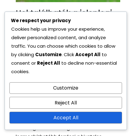
Hol találhatók a jelenlegi
Primogem kódok?
We respect your privacy
Cookies help us improve your experience,
A jelenlegi Primogem kódokat a Genshin
deliver personalized content, and analyze
Impacttal kapcsolatos különböző hivatalos
traffic. You can choose which cookies to allow
csatornákon találhatók. Ezeket a kódokat
by clicking
Customize
. Click
Accept All
to
gyakran különleges események, évfordulók és
consent or
Reject All
to decline non-essential
fejlesztői ajándékok során adják ki, értékes in-
cookies.
game valutát biztosítva a játékosok
Customize
számára.
Hivatalos források a
Reject All
Primogem kódokhoz
Accept All
A Primogem kódok megszerzésének