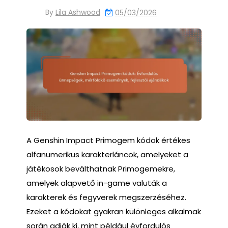
By
Lila Ashwood
05/03/2026
A Genshin Impact Primogem kódok értékes
alfanumerikus karakterláncok, amelyeket a
játékosok beválthatnak Primogemekre,
amelyek alapvető in-game valuták a
karakterek és fegyverek megszerzéséhez.
Ezeket a kódokat gyakran különleges alkalmak
során adják ki, mint például évfordulós