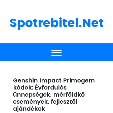
Skip
to
content
Spotrebitel.net
Genshin Impact Primogem
kódok: Évfordulós
ünnepségek, mérföldkő
események, fejlesztői
ajándékok