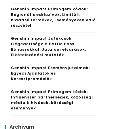
Genshin Impact Primogem kódok:
Regionális exkluzívok, Limitált
kiadású termékek, Eseményeken való
részvétel
Genshin Impact Játékosok
Elégedettsége a Battle Pass
Bónuszokkal: Jutalom elvárások,
Elköteleződési mutatók
Genshin Impact Eseményjutalmak:
Egyedi Ajánlatok és
Keresztpromóciók
Genshin Impact Primogem kódok:
Influenszer partnerségek, közösségi
média kihívások, közösségi
események
Archívum