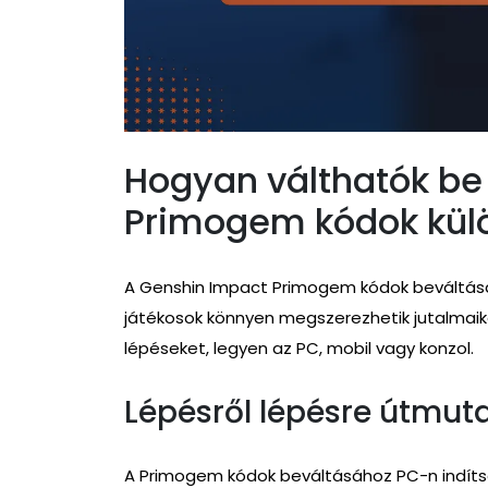
Hogyan válthatók be
Primogem kódok kül
A Genshin Impact Primogem kódok beváltása 
játékosok könnyen megszerezhetik jutalmaikat
lépéseket, legyen az PC, mobil vagy konzol.
Lépésről lépésre útmut
A Primogem kódok beváltásához PC-n indítsa