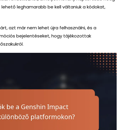
 lehető leghamarabb be kell váltaniuk a kódokat,
rt, azt már nem lehet újra felhasználni, és a
romóciós bejelentéseket, hogy tájékozottak
őszakukról.