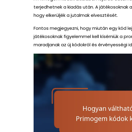
terjedhetnek a kiadás után. A játékosoknak a
hogy elkerüljék a jutalmak elvesztését.
Fontos megjegyezni, hogy miután egy kód lejá
játékosoknak figyelemmel kell kísérniük a p
maradjanak az új kódokról és érvényességi id