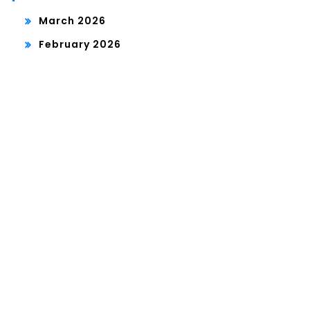
March 2026
February 2026