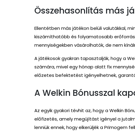
Összehasonlítás más ját
Ellentétben más játékon belüli valutákkal, mi
kiszámíthatóbb és folyamatosabb erőforrásár
mennyiségekben vásárolhatók, de nem kínálna
A játékosok gyakran tapasztalják, hogy a W
számára, mivel egy hónap alatt fix mennyis
előzetes befektetést igényelhetnek, garantá
A Welkin Bónusszal kapc
Az egyik gyakori tévhit az, hogy a Welkin Bón
előfizetés, amely megújítást igényel a jutal
lenniük ennek, hogy elkerüljék a Primogem 