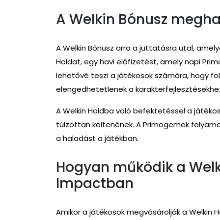
A Welkin Bónusz megha
A Welkin Bónusz arra a juttatásra utal, amel
Holdat, egy havi előfizetést, amely napi Prim
lehetővé teszi a játékosok számára, hogy f
elengedhetetlenek a karakterfejlesztésekhe
A Welkin Holdba való befektetéssel a játéko
túlzottan költenének. A Primogemek folyama
a haladást a játékban.
Hogyan működik a Welk
Impactban
Amikor a játékosok megvásárolják a Welkin 