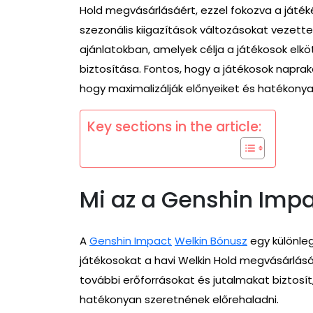
Hold megvásárlásáért, ezzel fokozva a játék
szezonális kiigazítások változásokat vezett
ajánlatokban, amelyek célja a játékosok el
biztosítása. Fontos, hogy a játékosok napr
hogy maximalizálják előnyeiket és hatékonya
Key sections in the article:
Mi az a Genshin Imp
A
Genshin Impact
Welkin Bónusz
egy különleg
játékosokat a havi Welkin Hold megvásárlásá
további erőforrásokat és jutalmakat biztosít
hatékonyan szeretnének előrehaladni.