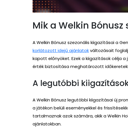
Mik a Welkin Bónusz s
A Welkin Bónusz szezonális kiigazításai a G
korlátozott idejű ajánlatok
változásait fogla
kapott előnyöket. Ezek a kiigazítások célja 
érték biztosítása meghatározott időkeretek
A legutóbbi kiigazításo
A Welkin Bónusz legutóbbi kiigazításai új p
a játékon belüli eseményekkel és frissítések
tartalmaznak azok számára, akik a Welkin Ho
ajánlatokban.