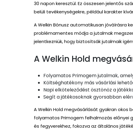
30 napon keresztül. Ez összesen jelentős s
belüli tevékenységekre, például karakter kív
A Welkin Bónusz automatikusan jóváírásra ker
problémamentes módja a jutalmak megszerz
jelentkezniük, hogy biztosítsák jutalmaik ig
A Welkin Hold megvásá
Folyamatos Primogem jutalmak, amely
Költséghatékony más vásárlási lehet
Napi elköteleződést ösztönöz a játékka
Segít a játékosoknak gyorsabban elérni
A Welkin Hold megvásárlását gyakran okos be
folyamatos Primogem felhalmozás előnyei gy
és fegyverekhez, fokozva az általános játék