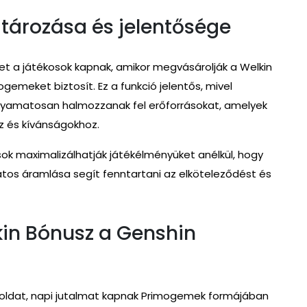
tározása és jelentősége
yet a játékosok kapnak, amikor megvásárolják a Welkin
ogemeket biztosít. Ez a funkció jelentős, mivel
olyamatosan halmozzanak fel erőforrásokat, amelyek
z és kívánságokhoz.
sok maximalizálhatják játékélményüket anélkül, hogy
tos áramlása segít fenntartani az elköteleződést és
in Bónusz a Genshin
Holdat, napi jutalmat kapnak Primogemek formájában