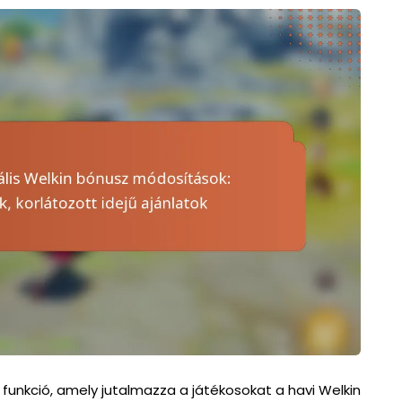
funkció, amely jutalmazza a játékosokat a havi Welkin