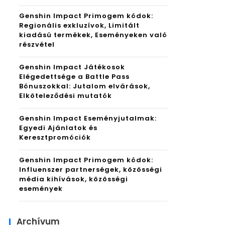
Genshin Impact Primogem kódok:
Regionális exkluzívok, Limitált
kiadású termékek, Eseményeken való
részvétel
Genshin Impact Játékosok
Elégedettsége a Battle Pass
Bónuszokkal: Jutalom elvárások,
Elköteleződési mutatók
Genshin Impact Eseményjutalmak:
Egyedi Ajánlatok és
Keresztpromóciók
Genshin Impact Primogem kódok:
Influenszer partnerségek, közösségi
média kihívások, közösségi
események
Archívum